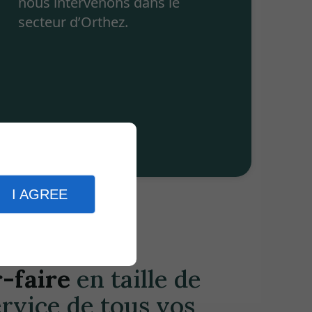
nous intervenons dans le
secteur d’Orthez.
I AGREE
-faire
en taille de
ervice de tous vos