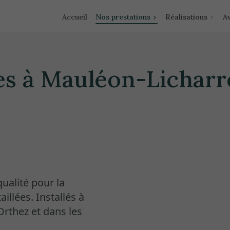
Accueil
Nos prestations
Réalisations
Av
res à Mauléon-Licharr
ualité pour la
illées. Installés à
rthez et dans les