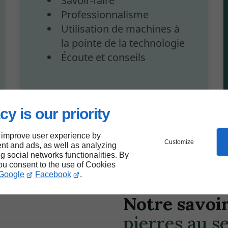
Savoir-faire
Professionnalisme
Utilisation de machines à
la pointe de la technologie
Écoute et conseils
cy is our priority
 improve user experience by
Customize
nt and ads, as well as analyzing
ng social networks functionalities. By
you consent to the use of Cookies
Google
Facebook
.
Notre savoir
pierres au s