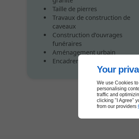
granite
Taille de pierres
Travaux de construction de
caveaux
Construction d’ouvrages
funéraires
Aménagement urbain
Encadrement d'ouverture
Your priva
We use Cookies to
personalising conte
traffic and optimizi
clicking "I Agree" 
from our providers