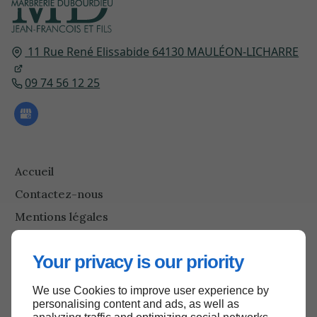
11 Rue René Elissabide
64130
MAULÉON-LICHARRE
09 74 56 12 25
Accueil
Contactez-nous
Mentions légales
Plan du site
Your privacy is our priority
We use Cookies to improve user experience by
Haut de page
personalising content and ads, as well as